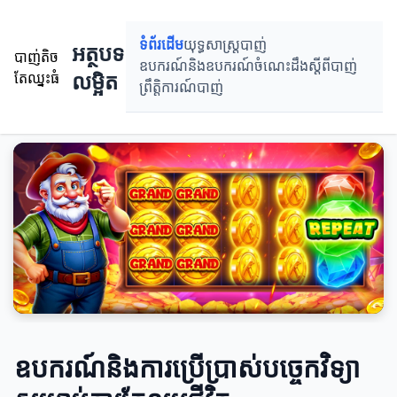
ទំព័រដើម
យុទ្ធសាស្ត្របាញ់
អត្ថបទ
បាញ់តិច
ឧបករណ៍និងឧបករណ៍
ចំណេះដឹងស្តីពីបាញ់
លម្អិត
តែឈ្នះធំ
ព្រឹតិ្តការណ៍បាញ់
ឧបករណ៍និងការប្រើប្រាស់បច្ចេកវិទ្យា