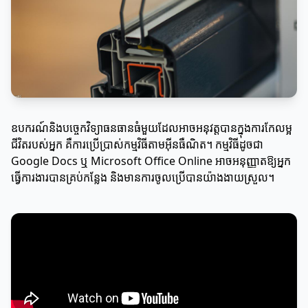
ឧបករណ៍និងបច្ចេកវិទ្យាធនធានធំមួយដែលអាចអនុវត្តបានក្នុងការកែលម្អ
ជីវិតរបស់អ្នក គឺការប្រើប្រាស់កម្មវិធីតាមអ៊ីនធឺណិត។ កម្មវិធីដូចជា
Google Docs ឬ Microsoft Office Online អាចអនុញ្ញាតឱ្យអ្នក
ធ្វើការងារបានគ្រប់កន្លែង និងមានការចូលប្រើបានយ៉ាងងាយស្រួល។