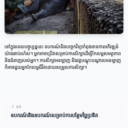
នៅក្នុងពេលបច្ចុប្បន្ននេះ ឧបករណ៍និងបច្ចេកវិទ្យាកំពុងមានការអភិវឌ្ឍន៍
យ៉ាងឆាប់រហ័ស។ អ្នកអាចប្រើវាសម្រាប់ការសិក្សាដើម្បីកែលម្អសមត្ថភាព
និងជំនាញរបស់អ្នក។ ការសិក្សាអនឡាញ និងវគ្គបណ្តុះបណ្តាលអនឡាញ
ក៏អាចជួយអ្នកកែលម្អជីវិតដោយសម្រួលការសិក្សា។
មុន
ឧបករណ៍និងឧបករណ៍សម្រាប់ការបន្ថែមច្នៃប្រឌិត