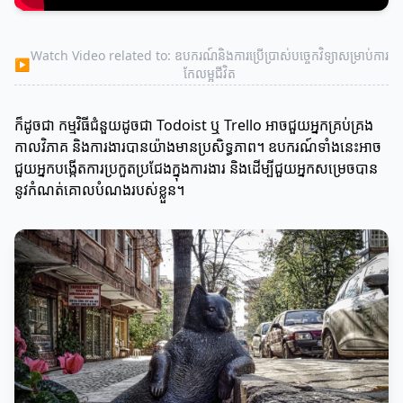
Watch Video related to: ឧបករណ៍និងការប្រើប្រាស់បច្ចេកវិទ្យាសម្រាប់ការ
▶
កែលម្អជីវិត
ក៏ដូចជា កម្មវិធីជំនួយដូចជា Todoist ឬ Trello អាចជួយអ្នកគ្រប់គ្រង
កាលវិភាគ និងការងារបានយ៉ាងមានប្រសិទ្ធភាព។ ឧបករណ៍ទាំងនេះអាច
ជួយអ្នកបង្កើតការប្រកួតប្រជែងក្នុងការងារ និងដើម្បីជួយអ្នកសម្រេចបាន
នូវកំណត់គោលបំណងរបស់ខ្លួន។