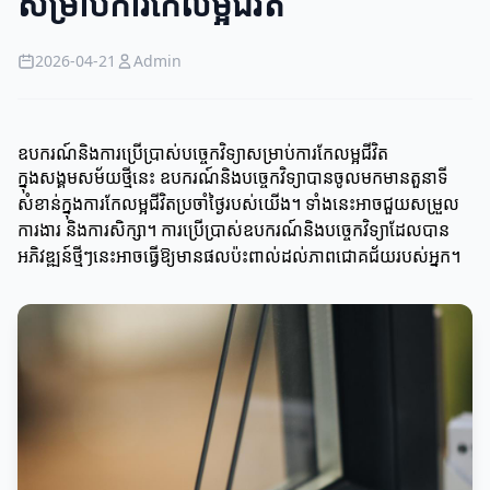
សម្រាប់ការកែលម្អជីវិត
2026-04-21
Admin
ឧបករណ៍និងការប្រើប្រាស់បច្ចេកវិទ្យាសម្រាប់ការកែលម្អជីវិត
ក្នុងសង្គមសម័យថ្មីនេះ ឧបករណ៍និងបច្ចេកវិទ្យាបានចូលមកមានតួនាទី
សំខាន់ក្នុងការកែលម្អជីវិតប្រចាំថ្ងៃរបស់យើង។ ទាំងនេះអាចជួយសម្រួល
ការងារ និងការសិក្សា។ ការប្រើប្រាស់ឧបករណ៍និងបច្ចេកវិទ្យាដែលបាន
អភិវឌ្ឍន៍ថ្មីៗនេះអាចធ្វើឱ្យមានផលប៉ះពាល់ដល់ភាពជោគជ័យរបស់អ្នក។