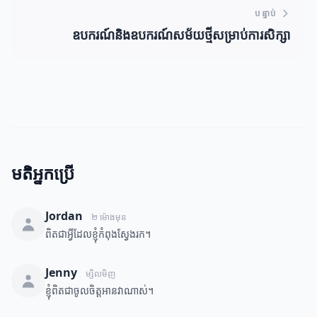
បន្ទាប់
ឧបករណ៍និងឧបករណ៍សម័យថ្មីសម្រាប់ការសិក្សា
មតិអ្នកប្រើ
Jordan
២ ម៉ោងមុន
ពិតជាអ្វីដែលខ្ញុំកំពុងស្វែងរក។
Jenny
ម្សិលមិញ
ខ្ញុំពិតជាចូលចិត្តអានវាណាស់។