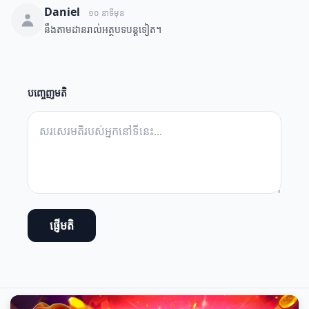
Daniel
១០ នាទីមុន
នឹងតាមដានរាល់អត្ថបទបន្តទៀត។
បញ្ចេញមតិ
ផ្ញើមតិ