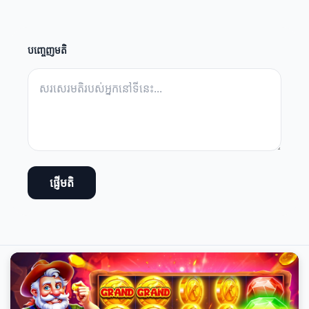
បញ្ចេញមតិ
ផ្ញើមតិ