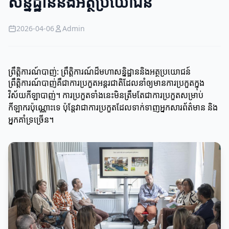
សន្និដ្ឋាននិងអត្ថប្រយោជន៍
2026-04-06
Admin
ព្រឹតិ្តការណ៍បាញ់: ព្រឹត្តិការណ៍ដ៏មហាសន្និដ្ឋាននិងអត្ថប្រយោជន៍
ព្រឹតិ្តការណ៍បាញ់គឺជាការប្រកួតអន្តរជាតិដែលនាំឲ្យមានការប្រកួតក្នុង
វិស័យកីឡាបាញ់។ ការប្រកួតទាំងនេះមិនត្រឹមតែជាការប្រកួតសម្រាប់
កីឡាករប៉ុណ្ណោះទេ ប៉ុន្តែវាជាការប្រកួតដែលទាក់ទាញអ្នកសារព័ត៌មាន និង
អ្នកគាំទ្រច្រើន។