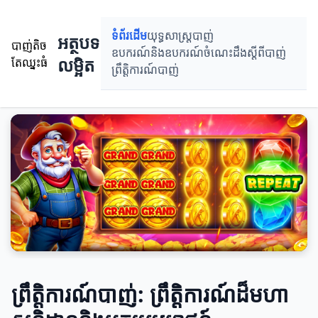
ទំព័រដើម
យុទ្ធសាស្ត្របាញ់
អត្ថបទ
បាញ់តិច
ឧបករណ៍និងឧបករណ៍
ចំណេះដឹងស្តីពីបាញ់
លម្អិត
តែឈ្នះធំ
ព្រឹតិ្តការណ៍បាញ់
ព្រឹតិ្តការណ៍បាញ់: ព្រឹត្តិការណ៍ដ៏មហា