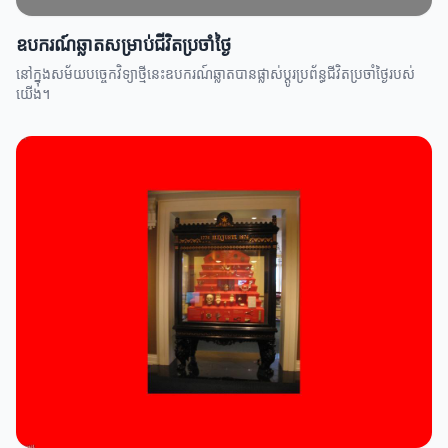
ឧបករណ៍ឆ្លាតសម្រាប់ជីវិតប្រចាំថ្ងៃ
នៅក្នុងសម័យបច្ចេកវិទ្យាថ្មីនេះឧបករណ៍ឆ្លាតបានផ្លាស់ប្តូរប្រព័ន្ធជីវិតប្រចាំថ្ងៃរបស់
យើង។