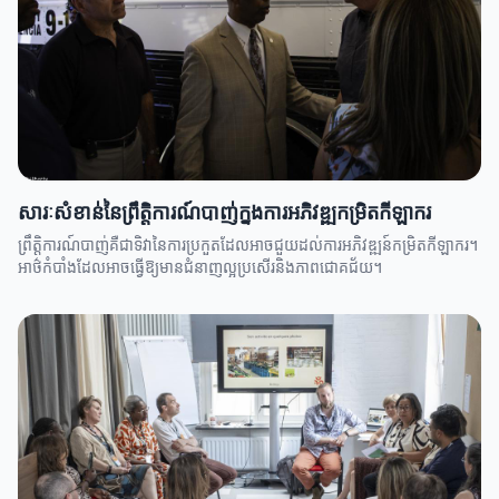
សារៈសំខាន់នៃព្រឹតិ្តការណ៍បាញ់ក្នុងការអភិវឌ្ឍកម្រិតកីឡាករ
ព្រឹតិ្តការណ៍បាញ់គឺជាទិវានៃការប្រកួតដែលអាចជួយដល់ការអភិវឌ្ឍន៍កម្រិតកីឡាករ។
អាថ៌កំបាំងដែលអាចធ្វើឱ្យមានជំនាញល្អប្រសើរនិងភាពជោគជ័យ។