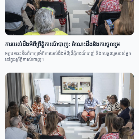
ការយល់ដឹងអំពីព្រឹតិ្តការណ៍បាញ់: ចំណេះដឹងនិងការចូលរួម
អត្ថបទនេះនឹងពិភាក្សាអំពីការយល់ដឹងអំពីព្រឹតិ្តការណ៍បាញ់ និងការចូលរួមរបស់អ្នក
នៅក្នុងព្រឹតិ្តការណ៍បាញ់។