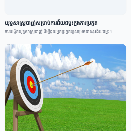
យុទ្ធសាស្ត្របាញ់សម្រាប់ការជ័យជម្នះក្នុងការប្រកួត
ការបង្កើតយុទ្ធសាស្ត្របាញ់ដើម្បីជួយអ្នកប្រកួតឲ្យសម្រេចបាននូវជ័យជម្នះ។