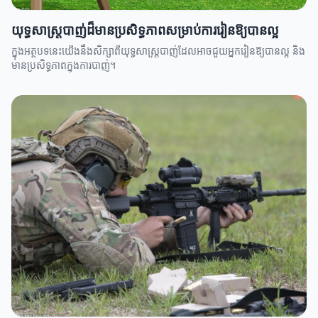
យុទ្ធសាស្ត្របាញ់ដ៏មានប្រសិទ្ធភាពសម្រាប់ការរៀនឱ្យបានល្អ
ក្នុងអត្ថបទនេះយើងនឹងសិក្សាពីយុទ្ធសាស្ត្របាញ់ដែលអាចជួយអ្នករៀនឱ្យបានល្អ និង
មានប្រសិទ្ធភាពក្នុងការបាញ់។