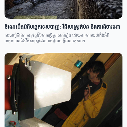
ចំណេះដឹងអំពីបច្ចេកទេសបាញ់: វិធីសាស្ត្រកំប៉ន និងការពិចារណា
ការបាញ់គឺជាការអនុវត្តន៍នៃការប្រើប្រាស់កាំភ្លើង ដោយមានការយល់ដឹងអំពី
បច្ចេកទេសនិងវិធីសាស្ត្រដែលអាចជួយបង្កើនសមត្ថភាព។