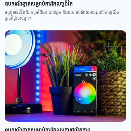
ឧបករណ៍ឆ្លាតសម្រាប់ការកែលម្អជីវិត
អត្ថបទនេះនឹងពិភាក្សាអំពីឧបករណ៍ឆ្លាតនិងឧបករណ៍ដែលអាចជួយកែលម្អជីវិត
ប្រចាំថ្ងៃរបស់អ្នក។
ឧបករណ៍ឆ្លាតសម្រាប់ការកែលម្អការផលិតភាព