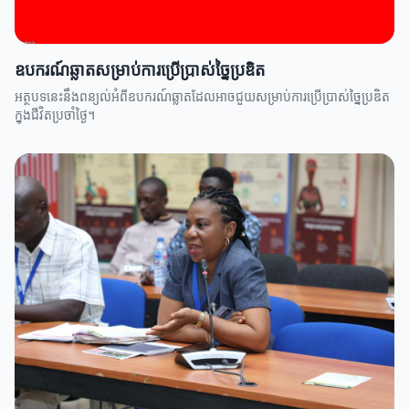
ឧបករណ៍ឆ្លាតសម្រាប់ការប្រើប្រាស់ច្នៃប្រឌិត
អត្ថបទនេះនឹងពន្យល់អំពីឧបករណ៍ឆ្លាតដែលអាចជួយសម្រាប់ការប្រើប្រាស់ច្នៃប្រឌិត
ក្នុងជីវិតប្រចាំថ្ងៃ។