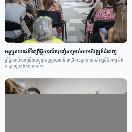
អត្ថប្រយោជន៍នៃព្រឹតិ្តការណ៍បាញ់សម្រាប់ការអភិវឌ្ឍន៍ជំនាញ
ព្រឹតិ្តការណ៍បាញ់នឹងផ្តល់នូវអត្ថប្រយោជន៍ជាច្រើនសម្រាប់ការអភិវឌ្ឍន៍ជំនាញ និង
ការចូលរួមក្នុងសហគមន៍។