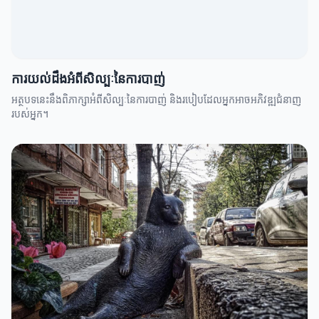
ការយល់ដឹងអំពីសិល្បៈនៃការបាញ់
អត្ថបទនេះនឹងពិភាក្សាអំពីសិល្បៈនៃការបាញ់ និងរបៀបដែលអ្នកអាចអភិវឌ្ឍជំនាញ
របស់អ្នក។