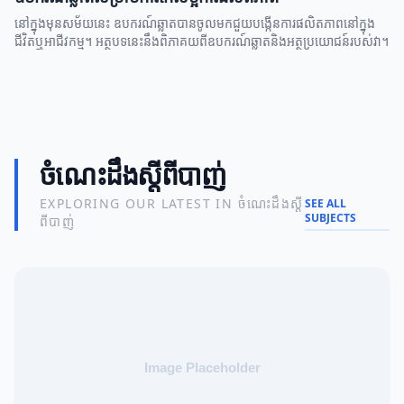
នៅក្នុងមុនសម័យនេះ ឧបករណ៍ឆ្លាតបានចូលមកជួយបង្កើនការផលិតភាពនៅក្នុង
ជីវិតឬអាជីវកម្ម។ អត្ថបទនេះនឹងពិភាគយពីឧបករណ៍ឆ្លាតនិងអត្ថប្រយោជន៍របស់វា។
ចំណេះដឹងស្តីពីបាញ់
EXPLORING OUR LATEST IN ចំណេះដឹងស្តី
SEE ALL
SUBJECTS
ពីបាញ់