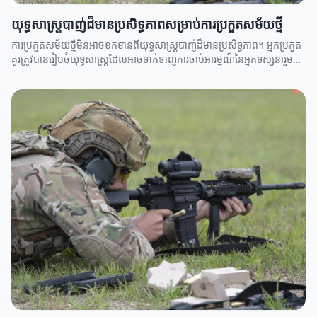
យុទ្ធសាស្ត្របាញ់ដ៏មានប្រសិទ្ធភាពសម្រាប់ការប្រកួតសម័យថ្មី
ការប្រកួតសម័យថ្មីមិនអាចខកខានពីយុទ្ធសាស្ត្របាញ់ដ៏មានប្រសិទ្ធភាព។ អ្នកប្រកួត
គួរត្រូវបានរៀបចំយុទ្ធសាស្ត្រដែលអាចទាក់ទាញការចាប់អារម្មណ៍នៃអ្នកទស្សនារួម
និងមានអត្ថិភាពក្នុងការបំបាត់គូប្រកួត។