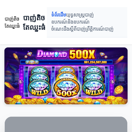
ទំព័រដើម
យុទ្ធសាស្ត្របាញ់
បាញ់តិច
បាញ់តិច
ឧបករណ៍និងឧបករណ៍
តែឈ្នះធំ
តែឈ្នះធំ
ចំណេះដឹងស្តីពីបាញ់
ព្រឹតិ្តការណ៍បាញ់