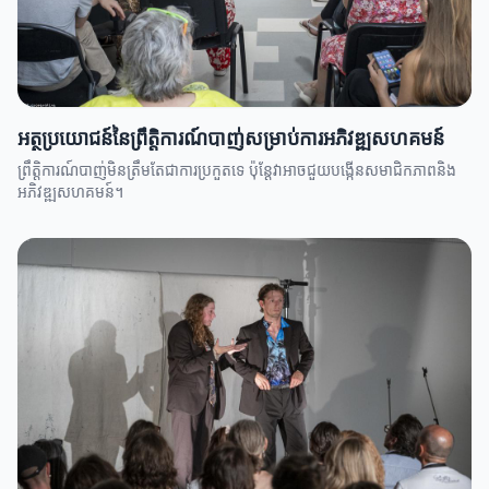
អត្ថប្រយោជន៍នៃព្រឹតិ្តការណ៍បាញ់សម្រាប់ការអភិវឌ្ឍសហគមន៍
ព្រឹតិ្តការណ៍បាញ់មិនត្រឹមតែជាការប្រកួតទេ ប៉ុន្តែវាអាចជួយបង្កើនសមាជិកភាពនិង
អភិវឌ្ឍសហគមន៍។