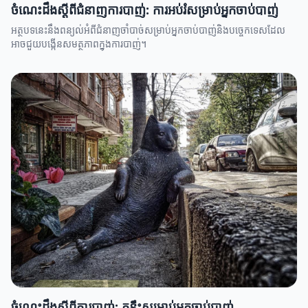
ចំណេះដឹងស្តីពីជំនាញការបាញ់: ការអប់រំសម្រាប់អ្នកចាប់បាញ់
អត្ថបទនេះនឹងពន្យល់អំពីជំនាញចាំបាច់សម្រាប់អ្នកចាប់បាញ់និងបច្ចេកទេសដែល
អាចជួយបង្កើនសមត្ថភាពក្នុងការបាញ់។
ចំណេះដឹងស្តីពីការបាញ់: គន្លឹះសម្រាប់អ្នកចាប់បាញ់