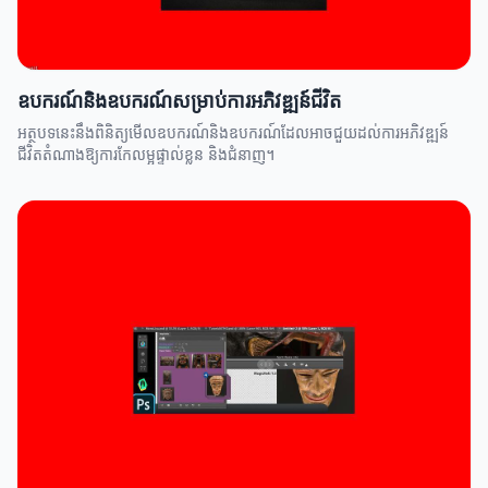
ឧបករណ៍និងឧបករណ៍សម្រាប់ការអភិវឌ្ឍន៍ជីវិត
អត្ថបទនេះនឹងពិនិត្យមើលឧបករណ៍និងឧបករណ៍ដែលអាចជួយដល់ការអភិវឌ្ឍន៍
ជីវិតតំណាងឱ្យការកែលម្អផ្ទាល់ខ្លួន និងជំនាញ។