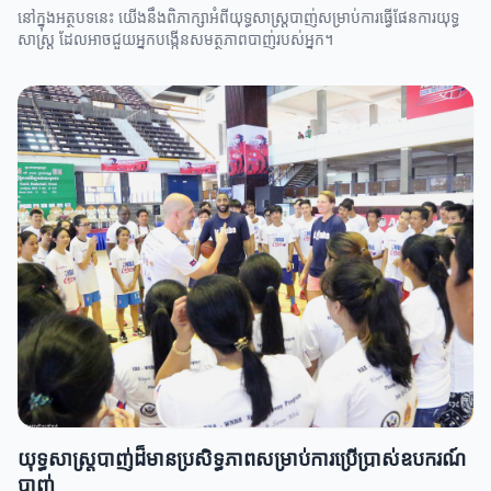
នៅក្នុងអត្ថបទនេះ យើងនឹងពិភាក្សាអំពីយុទ្ធសាស្ត្របាញ់សម្រាប់ការធ្វើផែនការយុទ្ធ
សាស្ត្រ ដែលអាចជួយអ្នកបង្កើនសមត្ថភាពបាញ់របស់អ្នក។
យុទ្ធសាស្ត្របាញ់ដ៏មានប្រសិទ្ធភាពសម្រាប់ការប្រើប្រាស់ឧបករណ៍
បាញ់