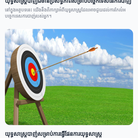
យុទ្ធសាស្ត្របាញ់ដ៏មានប្រសិទ្ធភាពសម្រាប់បច្ចេកទេសនៃការបាញ់
នៅក្នុងអត្ថបទនេះ យើងនឹងពិភាក្សាអំពីយុទ្ធសាស្ត្រដែលអាចជួយដល់ការកែលំអ
បច្ចេកទេសការបាញ់របស់អ្នក។
យុទ្ធសាស្ត្របាញ់សម្រាប់ការធ្វើផែនការយុទ្ធសាស្ត្រ