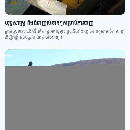
យុទ្ធសាស្ត្រ និងជំនាញសំខាន់ៗសម្រាប់ការបាញ់
ក្នុងអត្ថបទនេះ យើងនឹងពិភាក្សាអំពីយុទ្ធសាស្ត្រ និងជំនាញសំខាន់ៗសម្រាប់ការបាញ់
ដើម្បីពង្រឹងសមត្ថភាពនៃអ្នកចាប់បាញ់។