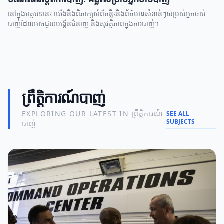
នៅក្នុងអត្ថបទនេះ យើងនឹងពិភាក្សាអំពីគន្លឹះនិងព័ត៌មានសំខាន់ៗសម្រាប់អ្នកចាប់
បាញ់ដែលអាចជួយបង្កើនជំនាញ និងសុវត្ថិភាពក្នុងការបាញ់។
ព្រឹតិ្តការណ៍បាញ់
EXPLORING OUR LATEST IN ព្រឹតិ្តការណ៍
SEE ALL
SUBJECTS
បាញ់