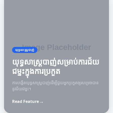
យុទ្ធសាស្ត្របាញ់
យុទ្ធសាស្ត្របាញ់សម្រាប់ការជ័យ
ជម្នះក្នុងការប្រកួត
ការបង្កើតយុទ្ធសាស្ត្របាញ់ដើម្បីជួយអ្នកប្រកួតឲ្យសម្រេចបាន
នូវជ័យជម្នះ។
ឧបករណ៍និងឧបករណ៍
→
Read Feature
ឧបករណ៍និងឧបករណ៍ច្នៃប្រឌិតសម្រាប់កែលម្អ
ចំណេះដឹងស្តីពីបាញ់
ជីវិត
ការយល់ដឹងអំពីសិល្បៈនៃការបាញ់