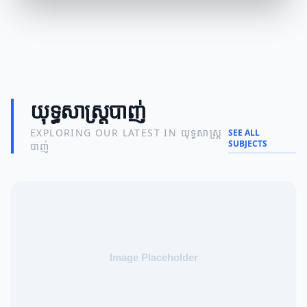
យុទ្ធសាស្ត្របាញ់
EXPLORING OUR LATEST IN យុទ្ធសាស្ត្រ
SEE ALL
SUBJECTS
បាញ់