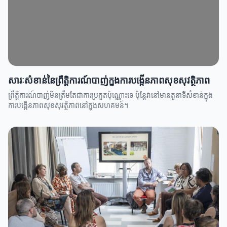
សារៈសំខាន់នៃព្រឹតិ្តការណ៍បាញ់ក្នុងការបង្កើនភាពសុខសុវត្ថិភាព
ព្រឹតិ្តការណ៍បាញ់មិនត្រឹមតែជាការប្រកួតប៉ុណ្ណោះទេ ប៉ុន្តែវានៅមានតួនាទីសំខាន់ក្នុង
ការបង្កើនភាពសុខសុវត្ថិភាពនៅក្នុងសហគមន៍។