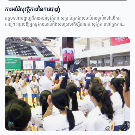
ការអប់រំសុវត្ថិភាពនៃការបាញ់
អត្ថបទនេះបង្ហាញពីការអប់រំសុវត្ថិភាពសម្រាប់អ្នកដែលចាប់អារម្មណ៍ទៅលើការ
បាញ់។ វាផ្តល់ឱ្យអ្នកនូវការយល់ដឹងសមស្របដើម្បីធានាថាសុវត្ថិភាពនៅក្នុងការប្រើ
ប្រាស់កាំភ្លើង។