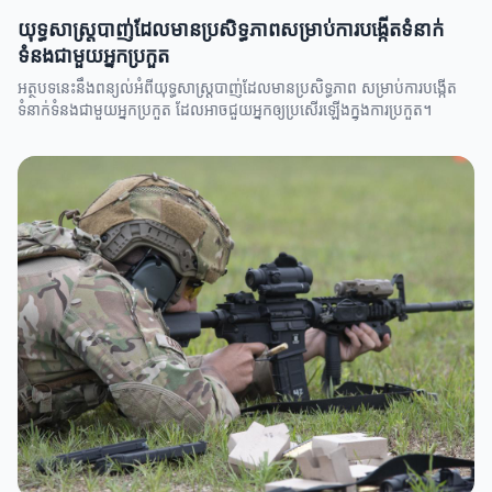
យុទ្ធសាស្ត្របាញ់ដែលមានប្រសិទ្ធភាពសម្រាប់ការបង្កើតទំនាក់
ទំនងជាមួយអ្នកប្រកួត
អត្ថបទនេះនឹងពន្យល់អំពីយុទ្ធសាស្ត្របាញ់ដែលមានប្រសិទ្ធភាព សម្រាប់ការបង្កើត
ទំនាក់ទំនងជាមួយអ្នកប្រកួត ដែលអាចជួយអ្នកឲ្យប្រសើរឡើងក្នុងការប្រកួត។