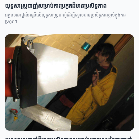
យុទ្ធសាស្ត្របាញ់សម្រាប់ការប្រកួតដ៏មានប្រសិទ្ធភាព
អត្ថបទនេះផ្តល់អារូបីលើយុទ្ធសាស្ត្របាញ់ដើម្បីទទួលបានប្រសិទ្ធភាពខ្ពស់ក្នុងការ
ប្រកួត។