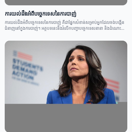
ការយល់ដឹងអំពីបច្ចេកទេសនៃការបាញ់
ការយល់ដឹងអំពីបច្ចេកទេសនៃការបាញ់ គឺជាផ្នែកសំខាន់សម្រាប់អ្នកដែលចង់បង្កើន
ជំនាញនៅក្នុងការបាញ់។ អត្ថបទនេះនឹងរំលើកបញ្ហាបច្ចេកទេសនានា និងដំណោះ
ស្រាយសម្រាប់អ្នកចាប់បាញ់។