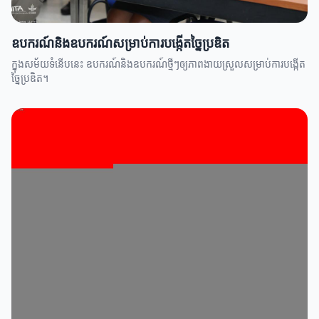
ឧបករណ៍និងឧបករណ៍សម្រាប់ការបង្កើតច្នៃប្រឌិត
ក្នុងសម័យទំនើបនេះ ឧបករណ៍និងឧបករណ៍ថ្មីៗឲ្យភាពងាយស្រួលសម្រាប់ការបង្កើត
ច្នៃប្រឌិត។