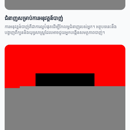
ជំនាញសម្រាប់ការអនុវត្តន៍បាញ់
ការអនុវត្តន៍បាញ់គឺជាការល្អបំផុតដើម្បីកែលម្អជំនាញរបស់អ្នក។ អត្ថបទនេះនឹង
បង្ហាញពីក្បួននិងយុទ្ធសាស្ត្រដែលអាចជួយអ្នកបង្កើនសមត្ថភាពបាញ់។