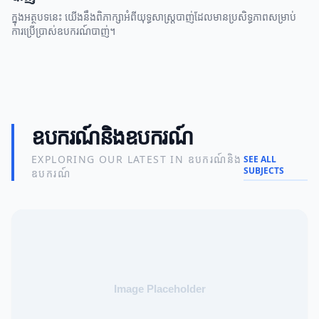
ក្នុងអត្ថបទនេះ យើងនឹងពិភាក្សាអំពីយុទ្ធសាស្ត្របាញ់ដែលមានប្រសិទ្ធភាពសម្រាប់
ការប្រើប្រាស់ឧបករណ៍បាញ់។
ឧបករណ៍និងឧបករណ៍
EXPLORING OUR LATEST IN ឧបករណ៍និង
SEE ALL
SUBJECTS
ឧបករណ៍