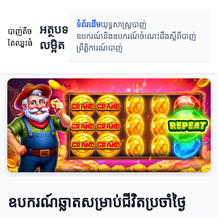
ទំព័រដើម
យុទ្ធសាស្ត្របាញ់
អត្ថបទ
បាញ់តិច
ឧបករណ៍និងឧបករណ៍
ចំណេះដឹងស្តីពីបាញ់
លម្អិត
តែឈ្នះធំ
ព្រឹតិ្តការណ៍បាញ់
ឧបករណ៍ឆ្លាតសម្រាប់ជីវិតប្រចាំថ្ងៃ