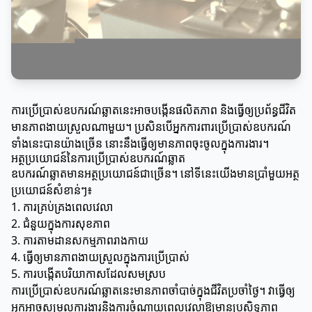
ការប្រើប្រាស់ឧបករណ៍ឆ្លាតនេះអាចបង្កើនផលិតភាព និងធ្វើឲ្យប្រព័ន្ធជីវិត
មានភាពងាយស្រួលណាមួយ។ ប្រសិនបើអ្នកការពារប្រើប្រាស់ឧបករណ៍
ទាំងនេះបានយ៉ាងច្រើន នោះនឹងធ្វើឲ្យមានភាពចុះចូលក្នុងការងារ។
អត្ថប្រយោជន៍នៃការប្រើប្រាស់ឧបករណ៍ឆ្លាត
ឧបករណ៍ឆ្លាតមានអត្ថប្រយោជន៍ជាច្រើន។ នៅទីនេះយើងមានប្រាំមួយអត្ថ
ប្រយោជន៍សំខាន់ៗ៖
1. ការគ្រប់គ្រងពេលវេលា
2. ជំនួយក្នុងការសុខភាព
3. ការតាមដានសកម្មភាពរាងកាយ
4. ធ្វើឲ្យមានភាពងាយស្រួលក្នុងការប្រើប្រាស់
5. ការបង្កើតបរិយាកាសដែលសមស្រប
ការប្រើប្រាស់ឧបករណ៍ឆ្លាតនេះមានភាពចាំបាច់ក្នុងជីវិតប្រចាំថ្ងៃ។ វាធ្វើឲ្យ
អ្នកអាចសម្រួលការងារនិងការចំណាយពេលវេលាឱ្យមានប្រសិទ្ធភាព