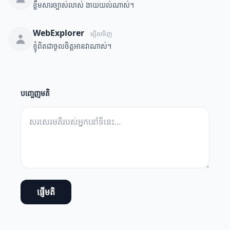
ខ្លឹមសារច្បាស់លាស់ ងាយយល់ណាស់។
WebExplorer
ម្សិលមិញ
ខ្ញុំពិតជាចូលចិត្តអានវាណាស់។
បញ្ចេញមតិ
ផ្ញើមតិ