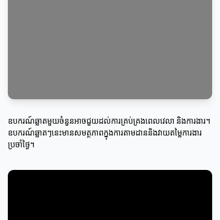
ឧបករណ៍ឆ្លាតមួយចំនួនអាចជួយដល់ការគ្រប់គ្រងពេលវេលា និងការងារ។
ឧបករណ៍ឆ្លាតៗនេះមានសមត្ថភាពក្នុងការតាមដាននិងវាយតម្លៃការងារ
ប្រចាំថ្ងៃ។