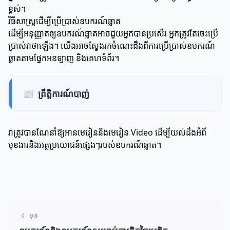
ខ្ពស់។
វិធីសាស្ត្រដើម្បីប្រើប្រាស់ឧបករណ៍ឆ្លាត
ដើម្បីអនុញ្ញាតឲ្យឧបករណ៍ឆ្លាតអាចជួយអ្នកបានប្រសើរ អ្នកត្រូវតែចេះប្រើ
ប្រាស់វាថាឡើង។ យើងអាចស្វែងរកចំណេះដឹងពីការប្រើប្រាស់ឧបករណ៍
ឆ្លាតតាមផ្នែកអនឡាញ និងគេហទំព័រ។
📰
ព្រឹតិ្តការណ៍បាញ់
វាត្រូវបានណែនាំឱ្យអានមេរៀននិងមេរៀន Video ដើម្បីយល់ដឹងអំពី
មុខងារនិងអត្ថប្រយោជន៍ផ្សេងៗរបស់ឧបករណ៍ឆ្លាត។
មុន