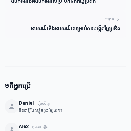
ឧបករណ៍និងឧបករណ៍សម្រាប់ការគិតច្នៃប្រឌិត
បន្ទាប់
ឧបករណ៍និងឧបករណ៍សម្រាប់ការបង្កើតច្នៃប្រឌិត
មតិអ្នកប្រើ
Daniel
ម្សិលមិញ
ពិតជាអ្វីដែលខ្ញុំកំពុងស្វែងរក។
Alex
មុននេះបន្តិច