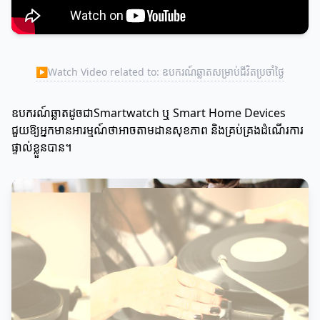
▶
Watch Video related to: ឧបករណ៍ឆ្លាតសម្រាប់ជីវិតប្រចាំថ្ងៃ
ឧបករណ៍ឆ្លាតដូចជាSmartwatch ឬ Smart Home Devices
ជួយឱ្យអ្នកមានអារម្មណ៍ថាអាចតាមដានសុខភាព និងគ្រប់គ្រងដំណើរការ
ផ្ទាល់ខ្លួនបាន។