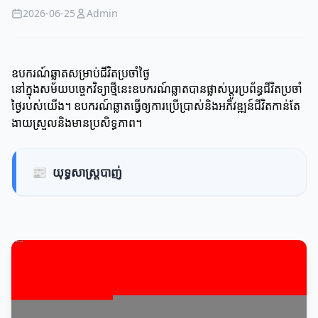
2026-06-25
Admin
ឧបករណ៍ឆ្លាតសម្រាប់ជីវិតប្រចាំថ្ងៃ
នៅក្នុងសម័យបច្ចេកវិទ្យាថ្មីនេះឧបករណ៍ឆ្លាតបានផ្លាស់ប្តូរប្រព័ន្ធជីវិតប្រចាំ
ថ្ងៃរបស់យើង។ ឧបករណ៍ឆ្លាតធ្វើឲ្យការប្រើប្រាស់និងអភិវឌ្ឍន៍ជីវិតកាន់តែ
ងាយស្រួលនិងមានប្រសិទ្ធភាព។
📰
យុទ្ធសាស្ត្របាញ់