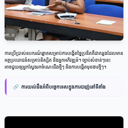
ការប្រើប្រាស់ឧបករណ៍ឆ្លាតសម្រាប់ការបង្កើតច្នៃប្រឌិតគឺជាគន្លងដែលមាន
អត្ថប្រយោជន៍សម្រាប់និស្សិត និងអ្នកអភិវឌ្ឍន៍។ ច្បាប់សំខាន់ៗនេះ
អាចជួយឲ្យអ្នកស្វែងរកចំណេះដឹងថ្មីៗ និងការបង្កើតមុខងារថ្មីៗ។
🔗
ការយល់ដឹងអំពីបច្ចេកទេសក្នុងការបាញ់នៅទីតាំង