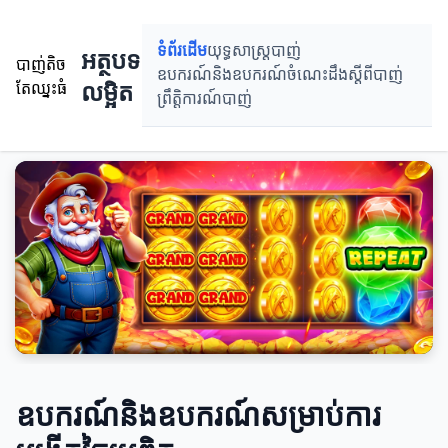
ទំព័រដើម
យុទ្ធសាស្ត្របាញ់
អត្ថបទ
បាញ់តិច
ឧបករណ៍និងឧបករណ៍
ចំណេះដឹងស្តីពីបាញ់
លម្អិត
តែឈ្នះធំ
ព្រឹតិ្តការណ៍បាញ់
ឧបករណ៍និងឧបករណ៍សម្រាប់ការ