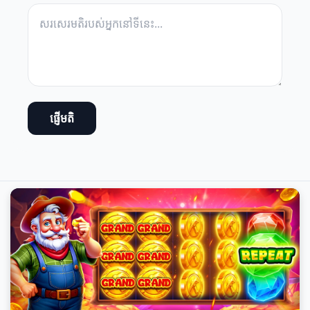
ផ្ញើមតិ