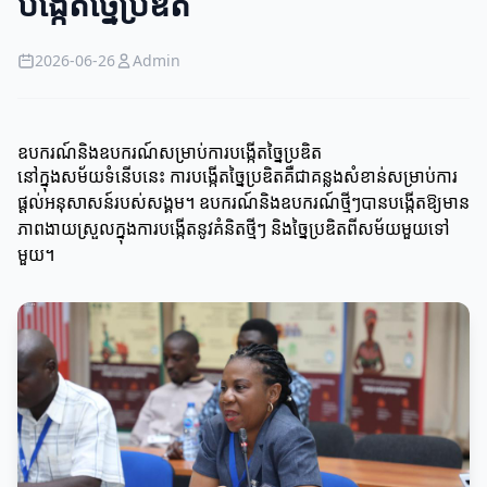
បង្កើតច្នៃប្រឌិត
2026-06-26
Admin
ឧបករណ៍និងឧបករណ៍សម្រាប់ការបង្កើតច្នៃប្រឌិត
នៅក្នុងសម័យទំនើបនេះ ការបង្កើតច្នៃប្រឌិតគឺជាគន្លងសំខាន់សម្រាប់ការ
ផ្តល់អនុសាសន៍របស់សង្គម។ ឧបករណ៍និងឧបករណ៍ថ្មីៗបានបង្កើតឱ្យមាន
ភាពងាយស្រួលក្នុងការបង្កើតនូវគំនិតថ្មីៗ និងច្នៃប្រឌិតពីសម័យមួយទៅ
មួយ។