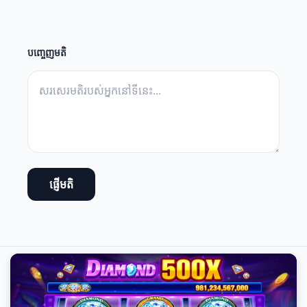
បញ្ចេញមតិ
ផ្ញើមតិ