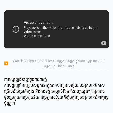
Watch Video related to: ជំនាញកម្រិតខ្ពស់ក្នុងការបាញ់: ពិចារណា
▶
បច្ចេកទេស និងការអនុវត្ត
ការបង្ហាញជំនាញក្នុងការបាញ់
ការបង្ហាញជំនាញរបស់អ្នកនៅក្នុងការបាញ់អាចធ្វើអោយអ្នកមានឱកាស
ជ្រើសរើសប្រាក់រង្វាន់ និងការទទួលស្គាល់ពីអ្នកជំនាញផ្សេងៗ។ អ្នកអាច
ចូលរួមក្នុងការប្រកួតនិងការប្រកួតសម្តែងដើម្បីបង្ហាញថាអ្នកមានជំនាញល្អ
ប៉ុណ្ណា។