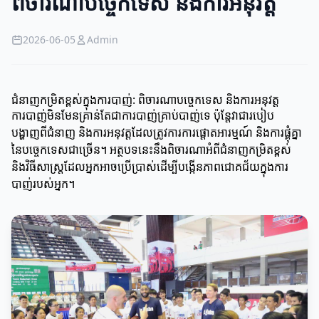
ពិចារណាបច្ចេកទេស និងការអនុវត្ត
2026-06-05
Admin
ជំនាញកម្រិតខ្ពស់ក្នុងការបាញ់: ពិចារណាបច្ចេកទេស និងការអនុវត្ត
ការបាញ់មិនមែនគ្រាន់តែជាការបាញ់គ្រាប់បាញ់ទេ ប៉ុន្តែវាជារបៀប
បង្ហាញពីជំនាញ និងការអនុវត្តដែលត្រូវការការផ្តោតអារម្មណ៍ និងការផ្គុំគ្នា
នៃបច្ចេកទេសជាច្រើន។ អត្ថបទនេះនឹងពិចារណាអំពីជំនាញកម្រិតខ្ពស់
និងវិធីសាស្រ្តដែលអ្នកអាចប្រើប្រាស់ដើម្បីបង្កើនភាពជោគជ័យក្នុងការ
បាញ់របស់អ្នក។