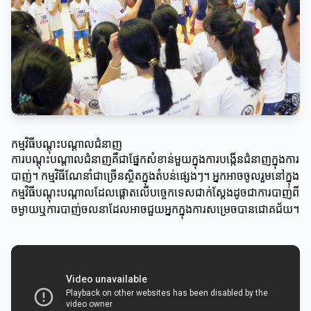
កម្មវិធីបណ្តុះបណ្តាលជំនាញ
ការបណ្តុះបណ្តាលជំនាញគឺជាផ្នែកសំខាន់មួយក្នុងការបង្កើនជំនាញក្នុងការ
បាញ់។ កម្មវិធីណែនាំជាច្រើនស្ថិតក្នុងតំបន់ផ្សេងៗ។ អ្នកអាចចូលរួមនៅក្នុង
កម្មវិធីបណ្តុះបណ្តាលដែលផ្តោតលើបច្ចេកទេសជាក់ស្តែងដូចជាការបាញ់ពី
ចម្ងាយឬការបាញ់ចលនាដែលអាចជួយអ្នកក្នុងការសម្រេចបានជោគជ័យ។