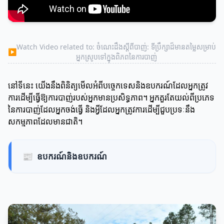
Watch Video related to: ចំណេះដឹងស្តីពីបាញ់: ទីប្រឹក្សាដ៏មានតម្លៃសម្រាប់
▶
អ្នកស្រូបទៅក្នុងពិភពនៃការបាញ់
នៅទីនេះ យើងនឹងពិនិត្យមើលអំពីបច្ចេកទេសនិងឧបករណ៍ដែលអ្នកត្រូវ
ការដើម្បីធ្វើឱ្យការបាញ់របស់អ្នកមានប្រសិទ្ធភាព។ អ្នកគួរតែយល់ពីប្រភេទ
នៃការបាញ់ដែលអ្នកចង់ធ្វើ និងអ្វីដែលអ្នកត្រូវការដើម្បីជួបប្រទៈនឹង
សកម្មភាពដែលមានជាតិ។
📰
ឧបករណ៍និងឧបករណ៍