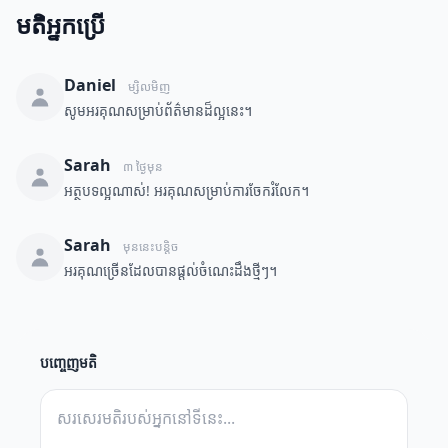
មតិអ្នកប្រើ
Daniel
ម្សិលមិញ
សូមអរគុណសម្រាប់ព័ត៌មានដ៏ល្អនេះ។
Sarah
៣ ថ្ងៃមុន
អត្ថបទល្អណាស់! អរគុណសម្រាប់ការចែករំលែក។
Sarah
មុននេះបន្តិច
អរគុណច្រើនដែលបានផ្តល់ចំណេះដឹងថ្មីៗ។
បញ្ចេញមតិ