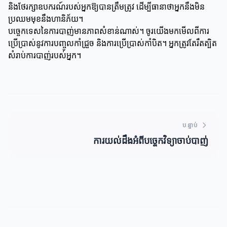
និងថែរក្សាឧបករណ៍របស់អ្នកឱ្យបានត្រឹមត្រូវ ដើម្បីធានាថាអ្នកនឹងមិន
ប្រឈមមុខនឹងហានិភ័យ។
បច្ចេកទេសនៃការបាញ់មានភាពសំខាន់ណាស់។ ចូរយើងមកមើលពីការ
ប្រើប្រាស់នូវការបញ្ចូលកាំជ្រួច និងការប្រើប្រាស់កាំបិត។ អ្នកត្រូវតែរឹតត្បិត
សំរាប់ការបាញ់របស់អ្នក។
បន្ទាប់
ការយល់ដឹងអំពីបច្ចេកវិទ្យាចាប់បាញ់