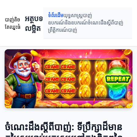
ទំព័រដើម
យុទ្ធសាស្ត្របាញ់
អត្ថបទ
បាញ់តិច
ឧបករណ៍និងឧបករណ៍
ចំណេះដឹងស្តីពីបាញ់
លម្អិត
តែឈ្នះធំ
ព្រឹតិ្តការណ៍បាញ់
ចំណេះដឹងស្តីពីបាញ់: ទីប្រឹក្សាដ៏មាន