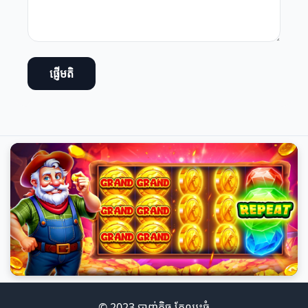
ផ្ញើមតិ
© 2023 បាញ់តិច តែឈ្នះធំ