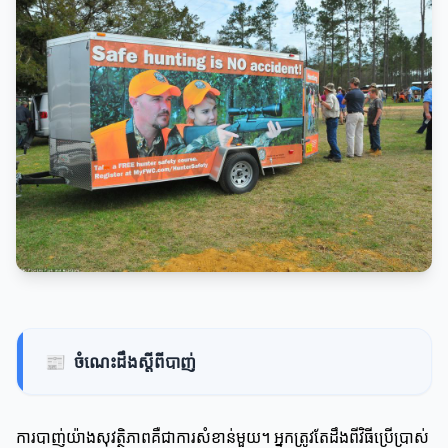
📰
ចំណេះដឹងស្តីពីបាញ់
ការបាញ់យ៉ាងសុវត្ថិភាពគឺជាការសំខាន់មួយ។ អ្នកត្រូវតែដឹងពីវិធីប្រើប្រាស់