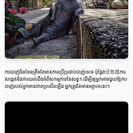
ការបាញ់មិនមែនត្រឹមតែមានការប្រើប្រដាប់បាញ់ទេទេ ប៉ុន្ដែវា还包括ការ
សង្កេតនិងការយល់ដឹងអំពីសកម្មភាពនៃសត្វ។ ដើម្បីឲ្យអ្នកអាចជួយឱ្យការ
បាញ់របស់អ្នកមានភាពប្រសើរឡើង អ្នកត្រូវតែអានអត្ថបទនេះ។