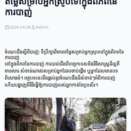
តម្លៃសម្រាប់អ្នកស្រូបទៅក្នុងពិភពនៃ
ការបាញ់
2026-04-06
Admin
ចំណេះដឹងស្តីពីបាញ់: ទីប្រឹក្សាដ៏មានតម្លៃសម្រាប់អ្នកស្រូបទៅក្នុងពិភពនៃ
ការបាញ់
នៅក្នុងពិភពនៃការបាញ់ ការយល់ដឹងពីបច្ចេកទេសនិងវិធីសាស្ត្រដ៏ល្អគឺ
មានសារៈសំខាន់ណាស់សម្រាប់អ្នកដែលចាប់ផ្តើម ឬអ្នកដែលមានបទ
ពិសោធន៍។ អត្ថបទនេះនឹងផ្តល់នូវចំណេះដឹងដ៏សំខាន់ៗអំពីការបាញ់
ហើយបង្ហាញពីវិធីធ្វើឱ្យការបាញ់របស់អ្នកកាន់តែប្រសើរ។