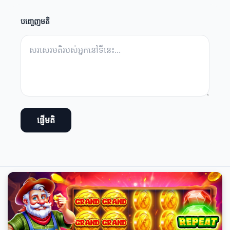
បញ្ចេញមតិ
ផ្ញើមតិ