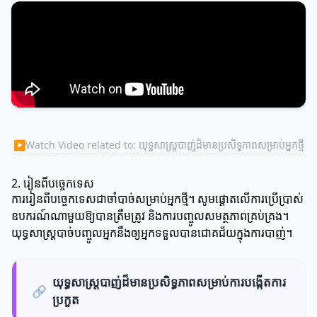
▶
Watch Video related to: យុទ្ធសាស្ត្របាញ់ដ៏មានប្រសិទ្ធភាពសម្រាប់អ្នកថ្មី
2. រៀនពីបច្ចេកទេស
ការរៀនពីបច្ចេកទេសជាចាំបាច់សម្រាប់អ្នកថ្មី។ សូមផ្តោតលើការប្រើប្រាស់
ឧបករណ៍ណាមួយឱ្យបានត្រឹមត្រូវ និងការបញ្ចូលសមត្ថភាពគ្រប់គ្រង។
យុទ្ធសាស្ត្របាច់បញ្ចូលអ្នកនឹងឲ្យអ្នកទទួលបានជោគជ័យក្នុងការបាញ់។
យុទ្ធសាស្ត្របាញ់ដ៏មានប្រសិទ្ធភាពសម្រាប់ការបង្កើតការ
🔗
ប្រកួត