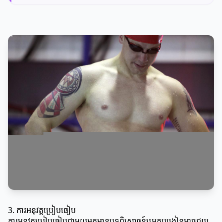
3. ការអនុវត្តប្រៀបធៀប
ការអនុវត្តប្រៀបធៀបជាមួយអ្នកមានបទពិសោធន៍ឬអ្នកបង្រៀនអាចជួយ