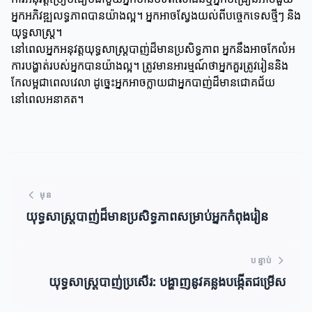
អ្នកអភិវឌ្ឍលទ្ធភាពបានយ៉ាងល្អ។ អ្នកអាចស្វែងយល់ពីបច្ចេកទេសថ្មីៗ និង
យុទ្ធសាស្ត្រ។
នៅពេលអ្នកអនុវត្តយុទ្ធសាស្ត្របាញ់ដ៏មានប្រសិទ្ធភាព អ្នកនឹងអាចកែលំអ
ការបង្ហាត់របស់អ្នកបានយ៉ាងល្អ។ ត្រូវមានអារម្មណ៍ថាអ្នកគួរត្រូវរៀននិង
កែលម្អជាពេលវេលា ដូច្នេះអ្នកអាចក្លាយជាអ្នកបាញ់ដ៏មានជោគជ័យ
នៅពេលអនាគត។
មុន
យុទ្ធសាស្ត្របាញ់ដ៏មានប្រសិទ្ធភាពសម្រាប់អ្នកកំពុងរៀន
បន្ទាប់
យុទ្ធសាស្ត្របាញ់ប្រសើរ: បង្ហាញនូវគន្លងបង្កើតជម្រើស