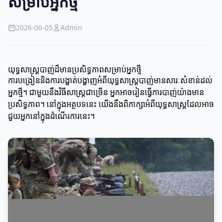
សម្រាប់អ្នកថ្មី
2026-06-05
Admin
យុទ្ធសាស្ត្របាញ់ដ៏មានប្រសិទ្ធភាពសម្រាប់អ្នកថ្មី
ការបង្រៀននិងការបង្ហាត់បង្ហាញអំពីយុទ្ធសាស្ត្របាញ់មានសារៈសំខាន់ដល់
អ្នកថ្មី។ ជាមួយនឹងវិធីសាស្ត្រជាច្រើន អ្នកអាចរៀនធ្វើការបាញ់យ៉ាងមាន
ប្រសិទ្ធភាព។ នៅក្នុងអត្ថបទនេះ យើងនឹងពិភាក្សាអំពីយុទ្ធសាស្ត្រដែលអាច
ជួយអ្នកនៅក្នុងដំណើរការនេះ។