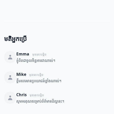
មតិអ្នកប្រើ
Emma
មុននេះបន្តិច
ខ្ញុំពិតជាចូលចិត្តអានវាណាស់។
Mike
មុននេះបន្តិច
ខ្លឹមសារមានប្រយោជន៍ខ្លាំងណាស់។
Chris
មុននេះបន្តិច
សូមអរគុណសម្រាប់ព័ត៌មានដ៏ល្អនេះ។