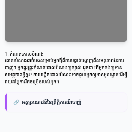
1. កំណត់គោលបំណង
គោលបំណងជាចំបងសម្រាប់អ្នកថ្មីគឺការបង្ហាត់បង្ហាញពីសមត្ថភាពនៃការ
បាញ់។ អ្នកគួរត្រូវកំណត់គោលបំណងឲ្យច្បាស់ ដូចជា តើអ្នកចង់ឲ្យមាន
សមត្ថភាពអ្វីខ្លះ? ការបង្កើតគោលបំណងអាចជួយអ្នកឲ្យមានមូលដ្ឋានដើម្បី
វាយតម្លៃការរីកចម្រើនរបស់អ្នក។
🔗
អត្ថប្រយោជន៍នៃព្រឹតិ្តការណ៍បាញ់