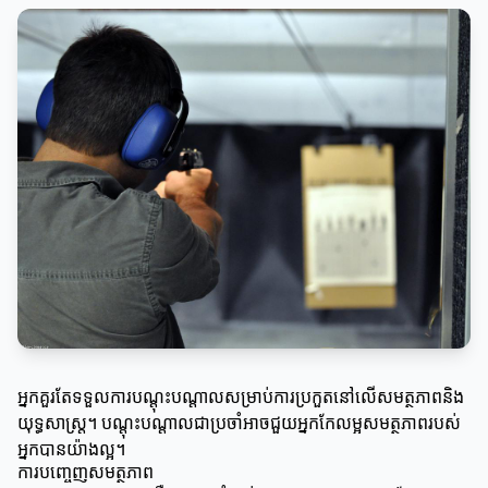
អ្នកគួរតែទទួលការបណ្តុះបណ្តាលសម្រាប់ការប្រកួតនៅលើសមត្ថភាពនិង
យុទ្ធសាស្ត្រ។ បណ្តុះបណ្តាលជាប្រចាំអាចជួយអ្នកកែលម្អសមត្ថភាពរបស់
អ្នកបានយ៉ាងល្អ។
ការបញ្ចេញសមត្ថភាព