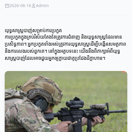
2026-06-16
Admin
យុទ្ធសាស្ត្របាញ់សម្រាប់ការប្រកួត
ការប្រកួតក្នុងគ្រប់វិស័យតែងតែត្រូវការជំនាញ និងយុទ្ធសាស្ត្រដែលមាន
ប្រសិទ្ធភាព។ អ្នកប្រកួតទាំងអស់ត្រូវការយុទ្ធសាស្ត្រដើម្បីបង្កើនសមត្ថភាព
និងការលេងរបស់ពួកគេ។ នៅក្នុងអត្ថបទនេះ យើងនឹងពិភាក្សាអំពីយុទ្ធ
សាស្ត្របាញ់ដែលអាចជួយអ្នកឲ្យក្លាយជាគូប្រជែងដ៏ក្លាហាន។