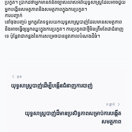
ប្រកួត។ ប្រាកដថាអ្នកមានគំនិតច្បាស់លាស់អំពីយុទ្ធសាស្ត្រដែលអាចជួយ
អ្នកបង្កើនសមត្ថភាពនិងសមត្ថភាពក្នុងការប្រកួត។
ការបញ្ចាក់
នៅចុងបញ្ចប់ អ្នកគួរតែទទួលយកយុទ្ធសាស្ត្របាញ់ដែលមានសមត្ថភាព
និងអាចធ្វើឲ្យអ្នកឈ្នះក្នុងការប្រកួត។ ការប្រកួតជាថ្មីមិនត្រឹមតែជាជំនាញ
ទេ ប៉ុន្តែវាជាគន្លងនៃការសម្រេចបាននូវគោលបំណងដ៏ធំ។
មុន
យុទ្ធសាស្ត្របាញ់ដើម្បីបង្កើនជំនាញការបាញ់
បន្ទាប់
យុទ្ធសាស្ត្របាញ់ដ៏មានប្រសិទ្ធភាពសម្រាប់ការបង្កើត
សមត្ថភាព