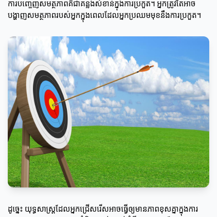
ការបញ្ចេញសមត្ថភាពគឺជាគន្លងសំខាន់ក្នុងការប្រកួត។ អ្នកត្រូវតែអាច
បង្ហាញសមត្ថភាពរបស់អ្នកក្នុងពេលដែលអ្នកប្រឈមមុខនឹងការប្រកួត។
ដូច្នេះ យុទ្ធសាស្ត្រដែលអ្នកជ្រើសរើសអាចធ្វើឲ្យមានភាពខុសគ្នាក្នុងការ