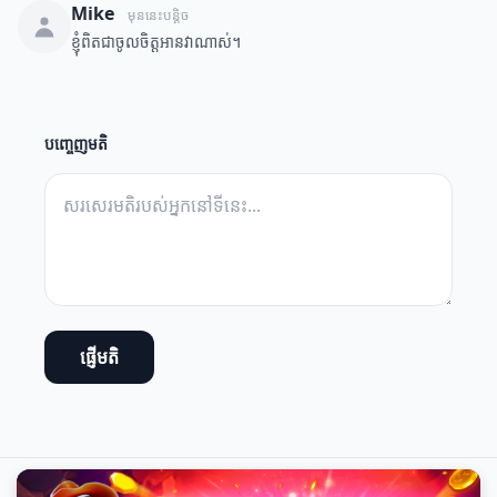
Mike
មុននេះបន្តិច
ខ្ញុំពិតជាចូលចិត្តអានវាណាស់។
បញ្ចេញមតិ
ផ្ញើមតិ