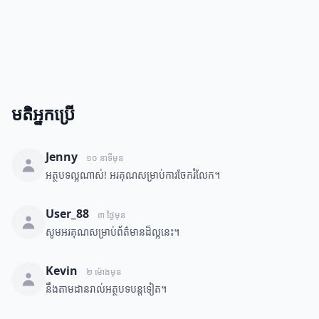
មតិអ្នកប្រើ
Jenny
១០ នាទីមុន
អត្ថបទល្អណាស់! អរគុណសម្រាប់ការចែករំលែក។
User_88
៣ ថ្ងៃមុន
សូមអរគុណសម្រាប់ព័ត៌មានដ៏ល្អនេះ។
Kevin
២ ម៉ោងមុន
នឹងតាមដានរាល់អត្ថបទបន្តទៀត។