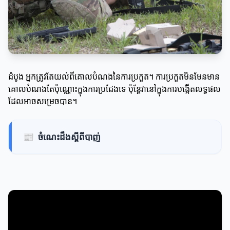
ដំបូង អ្នកត្រូវតែយល់ពីគោលបំណងនៃការប្រកួត។ ការប្រកួតមិនមែនមាន
គោលបំណងតែប៉ុណ្ណោះក្នុងការប្រជែងទេ ប៉ុន្តែវានៅក្នុងការបង្កើតលទ្ធផល
ដែលអាចសម្រេចបាន។
📰
ចំណេះដឹងស្តីពីបាញ់