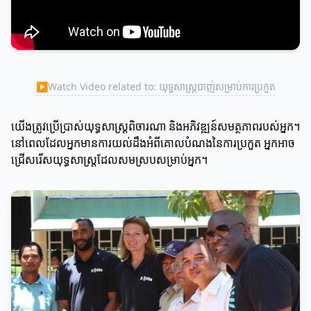
▶
Watch Video related to: យុទ្ធសាស្ត្របាញ់សម្រាប់ការប្រកួត
យើងត្រូវប្រើប្រាស់យុទ្ធសាស្ត្រពិចារណា និងអភិវឌ្ឍន៍សមត្ថភាពរបស់អ្នក។
នៅពេលដែលអ្នកមានការយល់ដឹងអំពីគោលបំណងនៃការប្រកួត អ្នកអាច
ជ្រើសរើសយុទ្ធសាស្ត្រដែលសមស្របសម្រាប់អ្នក។