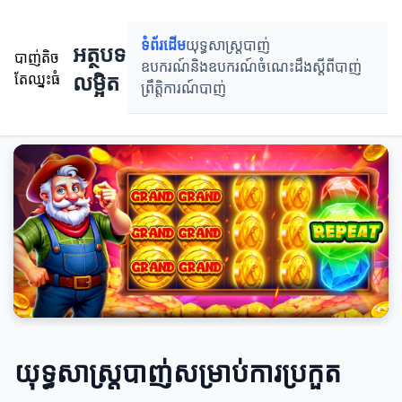
ទំព័រដើម
យុទ្ធសាស្ត្របាញ់
អត្ថបទ
បាញ់តិច
ឧបករណ៍និងឧបករណ៍
ចំណេះដឹងស្តីពីបាញ់
លម្អិត
តែឈ្នះធំ
ព្រឹតិ្តការណ៍បាញ់
យុទ្ធសាស្ត្របាញ់សម្រាប់ការប្រកួត