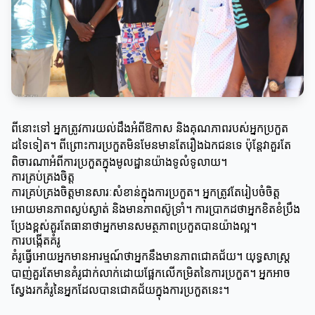
ពីនោះទៅ អ្នកត្រូវការយល់ដឹងអំពីឱកាស និងគុណភាពរបស់អ្នកប្រកួត
ដទៃទៀត។ ពីព្រោះការប្រកួតមិនមែនមានតែរឿងឯកជនទេ ប៉ុន្តែវាគួរតែ
ពិចារណាអំពីការប្រកួតក្នុងមូលដ្ឋានយ៉ាងទូលំទូលាយ។
ការគ្រប់គ្រងចិត្ត
ការគ្រប់គ្រងចិត្តមានសារៈសំខាន់ក្នុងការប្រកួត។ អ្នកត្រូវតែរៀបចំចិត្ត
អោយមានភាពស្ងប់ស្ងាត់ និងមានភាពស៊ូទ្រាំ។ ការប្រាកដថាអ្នកខិតខំប្រឹង
ប្រែងខ្ពស់គួរតែធានាថាអ្នកមានសមត្ថភាពប្រកួតបានយ៉ាងល្អ។
ការបង្កើតគំរូ
គំរូធ្វើអោយអ្នកមានអារម្មណ៍ថាអ្នកនឹងមានភាពជោគជ័យ។ យុទ្ធសាស្ត្រ
បាញ់គួរតែមានគំរូជាក់លាក់ដោយផ្អែកលើកម្រិតនៃការប្រកួត។ អ្នកអាច
ស្វែងរកគំរូនៃអ្នកដែលបានជោគជ័យក្នុងការប្រកួតនេះ។