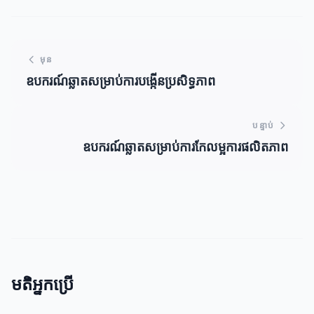
មុន
ឧបករណ៍ឆ្លាតសម្រាប់ការបង្កើនប្រសិទ្ធភាព
បន្ទាប់
ឧបករណ៍ឆ្លាតសម្រាប់ការកែលម្អការផលិតភាព
មតិអ្នកប្រើ