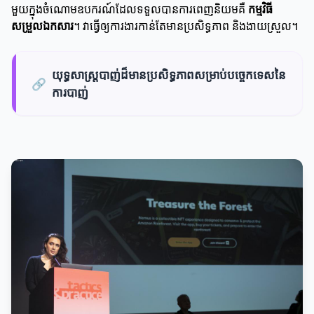
មួយក្នុងចំណោមឧបករណ៍ដែលទទួលបានការពេញនិយមគឺ
កម្មវិធី
សម្រួលឯកសារ
។ វាធ្វើឲ្យការងារកាន់តែមានប្រសិទ្ធភាព និងងាយស្រួល។
យុទ្ធសាស្ត្របាញ់ដ៏មានប្រសិទ្ធភាពសម្រាប់បច្ចេកទេសនៃ
🔗
ការបាញ់