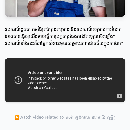
ឧបករណ៍ដូចជា កម្មវិធីគ្រប់គ្រងគម្រោង និងឧបករណ៍សម្រាប់ការទំនាក់
ទំនងបានធ្វើឲ្យយើងអាចធ្វើការប្រកួតប្រជែងកាន់តែល្អប្រសើរឡើង។
ឧបករណ៍ទាំងនេះគឺជាផ្នែកសំខាន់មួយសម្រាប់ភាពជោគជ័យក្នុងការងារ។
▶
Watch Video related to: សេវាកម្មនិងឧបករណ៍អាជីវកម្មថ្មីៗ