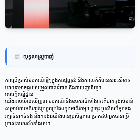
📰
យុទ្ធសាស្ត្របាញ់
ការប្រើប្រាស់ឧបករណ៍ថ្មីៗក្នុងការជួញដូរ និងការលក់គឺមានសារៈសំខាន់
ដោយវាអាចជួយសម្រួលកាលវិភាគ និងការបញ្ជាទិញ។
សេចក្តីសន្និដ្ឋាន
យើងអាចមើលឃើញថា ឧបករណ៍និងឧបករណ៍ទាំងនេះគឺជាគន្លងសំខាន់
សម្រាប់ការអភិវឌ្ឍន៍ប្រកួតប្រជែងក្នុងអាជីវកម្ម។ ដូច្នេះ ប្រសិនបើអ្នកចង់
រក្សាទំនាក់ទំនង និងការងារយ៉ាងមានប្រសិទ្ធភាព ប្រាកដថាអ្នកបានប្រើ
ប្រាស់ឧបករណ៍ទាំងនេះ។