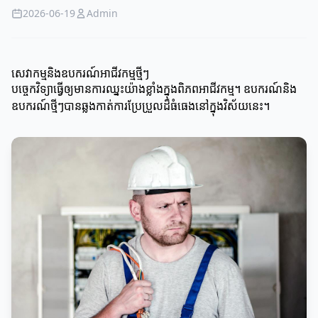
2026-06-19
Admin
សេវាកម្មនិងឧបករណ៍អាជីវកម្មថ្មីៗ
បច្ចេកវិទ្យាធ្វើឲ្យមានការឈ្នះយ៉ាងខ្លាំងក្នុងពិភពអាជីវកម្ម។ ឧបករណ៍និង
ឧបករណ៍ថ្មីៗបានឆ្លងកាត់ការប្រែប្រួលដ៏ធំធេងនៅក្នុងវិស័យនេះ។