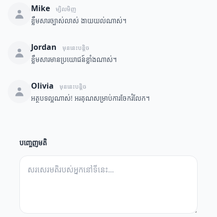
Mike
ម្សិលមិញ
ខ្លឹមសារច្បាស់លាស់ ងាយយល់ណាស់។
Jordan
មុននេះបន្តិច
ខ្លឹមសារមានប្រយោជន៍ខ្លាំងណាស់។
Olivia
មុននេះបន្តិច
អត្ថបទល្អណាស់! អរគុណសម្រាប់ការចែករំលែក។
បញ្ចេញមតិ