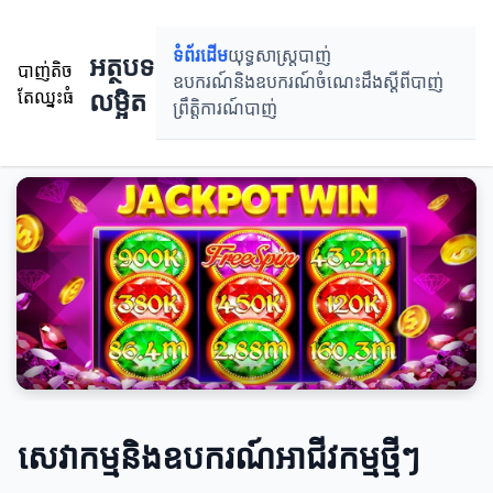
ទំព័រដើម
យុទ្ធសាស្ត្របាញ់
អត្ថបទ
បាញ់តិច
ឧបករណ៍និងឧបករណ៍
ចំណេះដឹងស្តីពីបាញ់
លម្អិត
តែឈ្នះធំ
ព្រឹតិ្តការណ៍បាញ់
សេវាកម្មនិងឧបករណ៍អាជីវកម្មថ្មីៗ