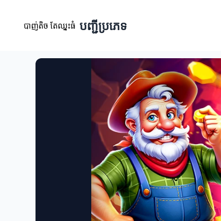
បញ្ជីប្រភេទ
បាញ់តិច តែឈ្នះធំ