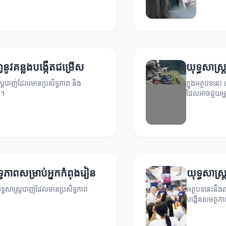
ាញនូវគន្លងបង្កើតជម្រើស
យុទ្ធសាស្ត្
ស្ត្របាញ់ដែលមានប្រសិទ្ធភាព និង
ក្នុងអត្ថបទនេះ 
ញ។
ដែលអាចជួយអ្ន
ទ្ធភាពសម្រាប់អ្នកកំពុងរៀន
យុទ្ធសាស្
ទ្ធសាស្ត្របាញ់ដែលមានប្រសិទ្ធភាព
អត្ថបទនេះនឹងពន
បង្កើនសមត្ថភាព