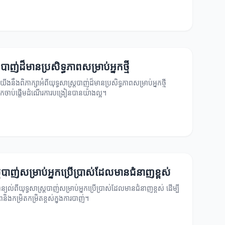
របាញ់ដ៏មានប្រសិទ្ធភាពសម្រាប់អ្នកថ្មី
យើងនឹងពិភាក្សាអំពីយុទ្ធសាស្ត្របាញ់ដ៏មានប្រសិទ្ធភាពសម្រាប់អ្នកថ្មី
កចាប់ផ្តើមដំណើរការបង្រៀនបានយ៉ាងល្អ។
ត្របាញ់សម្រាប់អ្នកប្រើប្រាស់ដែលមានជំនាញខ្ពស់
្យល់ពីយុទ្ធសាស្ត្របាញ់សម្រាប់អ្នកប្រើប្រាស់ដែលមានជំនាញខ្ពស់ ដើម្បី
និងកម្រិតកម្រិតខ្ពស់ក្នុងការបាញ់។