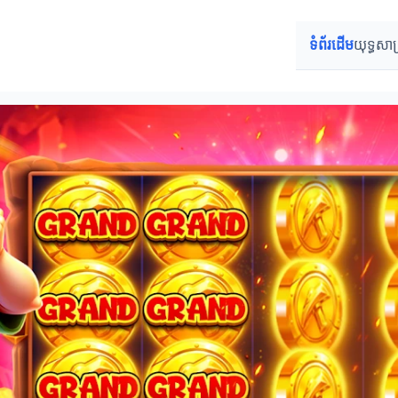
ទំព័រដើម
យុទ្ធសាស