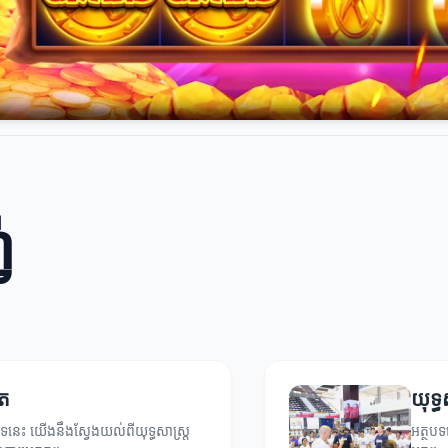
់
ួត
យុទ្
ទនេះ យើងនឹងស្វែងយល់ពីយុទ្ធសាស្ត្រ
អត្ថបទ