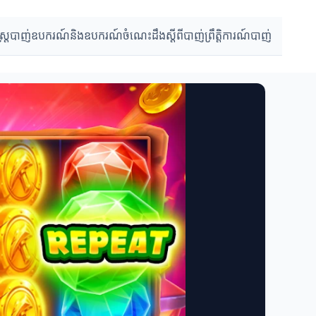
្ត្របាញ់
ឧបករណ៍និងឧបករណ៍
ចំណេះដឹងស្តីពីបាញ់
ព្រឹតិ្តការណ៍បាញ់