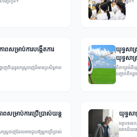
ការប្រកួត។
អ្នក។
្ធភាពសម្រាប់ការបង្កើតការ
យុទ្ធសាស
យុទ្ធសាស្ត
ញពីយុទ្ធសាស្ត្របាញ់ដ៏មានប្រសិទ្ធភាព
ពិភាក្សាអំពីយ
បញ្ជាក់ពីកត
ភាពសម្រាប់ការប្រើប្រាស់យន្ត
យុទ្ធសា
អត្ថបទនេះប
ជោគជ័យនៅក
សាស្ត្របាញ់ដែលអាចជួយឱ្យអ្នកប្រើប្រាស់