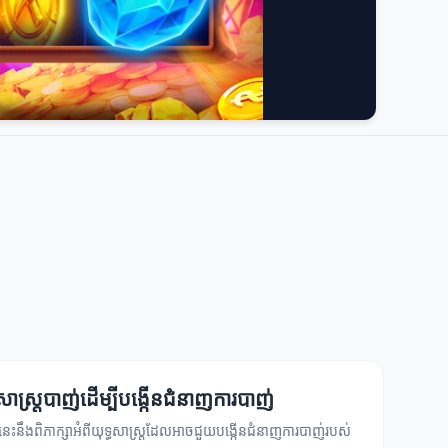
ធសាស្ត្របាញ់ដើម្បីបង្កើនជំនាញការបាញ់
នេះនឹងពិភាក្សាអំពីយុទ្ធសាស្ត្រដែលអាចជួយបង្កើនជំនាញការបាញ់របស់