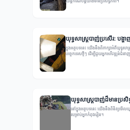
យន្តការជាបន្តយ៉ាងមានប្រសិទ្ធភាព។
យុទ្ធសាស្ត្របាញ់ប្រសើរ: បង្ហ
ក្នុងអត្ថបទនេះ យើងនឹងពិភាក្សាអំពីយុទ្ធសា
បច្ចេកទេសថ្មីៗ ដើម្បីជួយអ្នកអភិវឌ្ឍន៍ជំនា
យុទ្ធសាស្ត្របាញ់ដ៏មានប្រសិ
នៅក្នុងអត្ថបទនេះ យើងនឹងពិនិត្យមើលយុ
សម្រាប់អ្នកកំពុងរៀន។