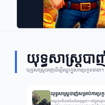
យុទ្ធសាស្ត្របាញ
យុទ្ធសាស្ត្របាញ់ដើម្បីឈ្នះក្នុងការប្រកួតនានា។
យុទ្ធសាស្ត្របាញ់សម្រាប់ការប្រក
ការប្រកួតនិយមន័យជំនាញខ្ពស់។ នៅក្នុងអត្ថប