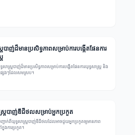
្ត្របាញ់ដ៏មានប្រសិទ្ធភាពសម្រាប់ការបង្កើតផែនការ
្រ
ុទ្ធសាស្ត្របាញ់ដ៏មានប្រសិទ្ធភាពសម្រាប់ការបង្កើតផែនការយុទ្ធសាស្ត្រ និង
្តាផ្សេងៗដែលសមស្រប។
ស្ត្របាញ់ឌីជីថលសម្រាប់អ្នកប្រកួត
ញ្ជាក់ពីយុទ្ធសាស្ត្របាញ់ឌីជីថលដែលអាចជួយអ្នកប្រកួតឲ្យមានភាព
្នុងការប្រកួត។