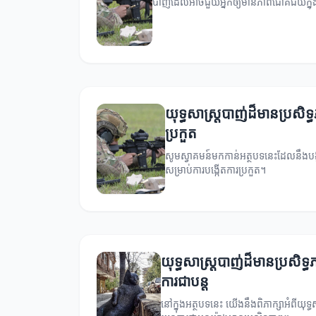
បាញ់ដែលអាចជួយអ្នកឲ្យមានភាពជោគជ័យក្នុង
យុទ្ធសាស្ត្របាញ់ដ៏មានប្រសិទ
ប្រកួត
សូមស្វាគមន៍មកកាន់អត្ថបទនេះដែលនឹងបង្ហា
សម្រាប់ការបង្កើតការប្រកួត។
យុទ្ធសាស្ត្របាញ់ដ៏មានប្រសិទ្ធ
ការជាបន្ត
នៅក្នុងអត្ថបទនេះ យើងនឹងពិភាក្សាអំពីយុទ្ធ